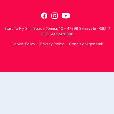
Start To Fly S.r.l. Strada Torinia, 10 - 47899 Serravalle (RSM) /
COE SM SM26888
Cookie Policy
Privacy Policy
Condizioni generali