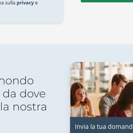
va sulla
privacy
e
 mondo
 da dove
lla nostra
Invia la tua domand