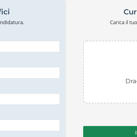
ici
Cur
candidatura.
Carica il t