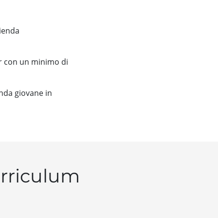
zienda
r con un minimo di
enda giovane in
urriculum