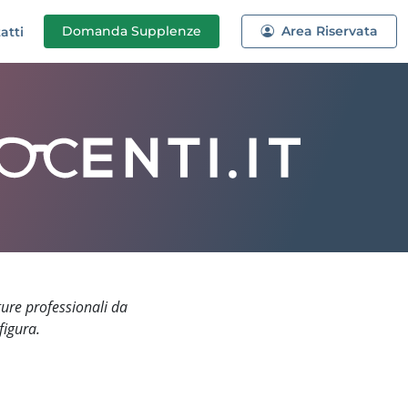
Domanda
Supplenze
Area Riservata
atti
gure professionali da
figura.