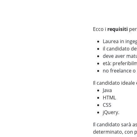
Ecco i
requisiti
per
Laurea in inge
il candidato de
deve aver mat
età: preferibil
no freelance o 
Il candidato ideale è
Java
HTML
CSS
jQuery.
Il candidato sarà a
determinato, con po