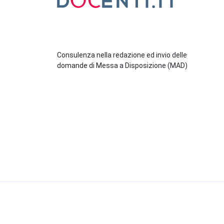
Consulenza nella redazione ed invio delle
domande di Messa a Disposizione (MAD)
© 2026 Docenti.it
- Start To Fly S.r.l. Strada Torin
Cookie Policy
-
Privacy Policy
-
Condizioni Generali