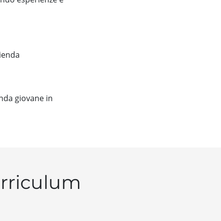
zienda
enda giovane in
urriculum