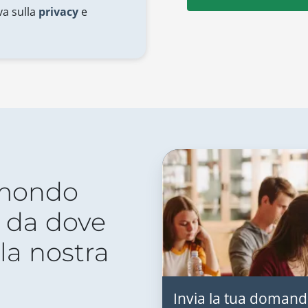
va sulla
privacy
e
 mondo
 da dove
lla nostra
Invia la tua domand