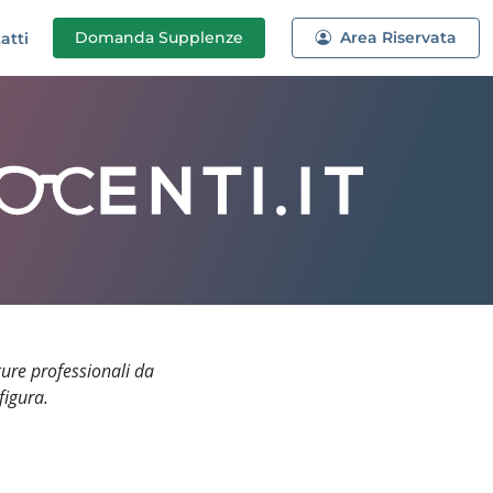
Domanda
Supplenze
Area Riservata
atti
gure professionali da
figura.