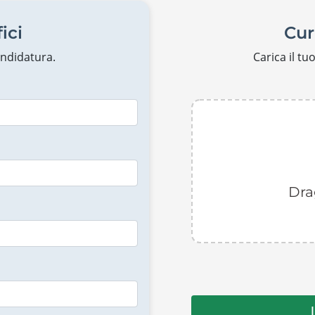
ici
Cur
candidatura.
Carica il t