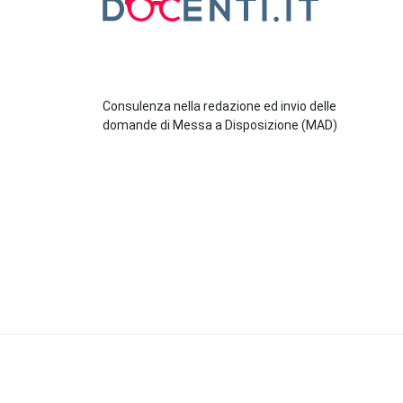
Consulenza nella redazione ed invio delle
domande di Messa a Disposizione (MAD)
© 2026 Docenti.it
- Start To Fly S.r.l. Strada Torin
Cookie Policy
-
Privacy Policy
-
Condizioni Generali