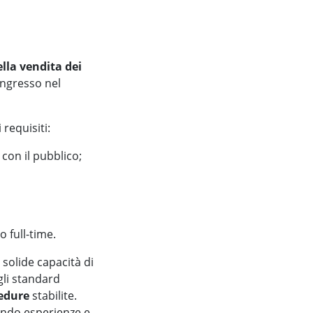
ella vendita dei
o ingresso nel
requisiti:
con il pubblico;
 full-time.
solide capacità di
gli standard
edure
stabilite.
endo esperienze e