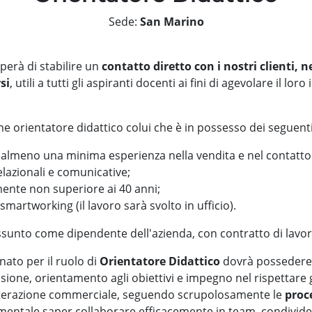
Sede:
San Marino
uperà di stabilire un
contatto diretto con i nostri clienti, n
si
, utili a tutti gli aspiranti docenti ai fini di agevolare il lor
 orientatore didattico colui che è in possesso dei seguenti 
almeno una minima esperienza nella vendita e nel contatto 
elazionali e comunicative;
mente non superiore ai 40 anni;
smartworking (il lavoro sarà svolto in ufficio).
ssunto come dipendente dell'azienda, con contratto di lavoro
nato per il ruolo di
Orientatore Didattico
dovrà possedere 
sione, orientamento agli obiettivi e impegno nel rispettare 
interazione commerciale, seguendo scrupolosamente le
proc
amentale saper collaborare efficacemente in team, condivid