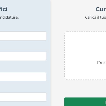
ici
Cur
candidatura.
Carica il t