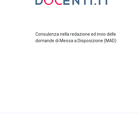
Consulenza nella redazione ed invio delle
domande di Messa a Disposizione (MAD)
© 2026 Docenti.it
- Start To Fly S.r.l. Strada Torin
Cookie Policy
-
Privacy Policy
-
Condizioni Generali