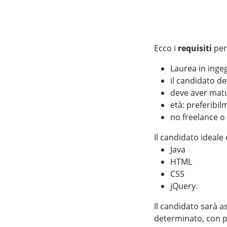
Ecco i
requisiti
per
Laurea in inge
il candidato de
deve aver mat
età: preferibil
no freelance o 
Il candidato ideale è
Java
HTML
CSS
jQuery.
Il candidato sarà a
determinato, con po