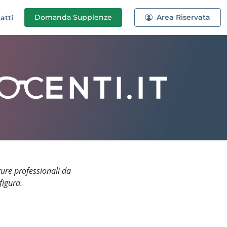
Domanda
Supplenze
Area Riservata
atti
gure professionali da
figura.