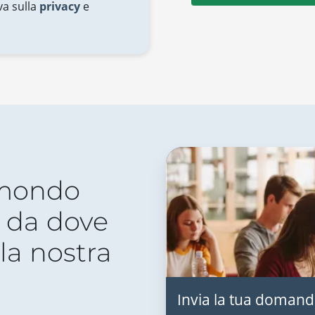
va sulla
privacy
e
 mondo
 da dove
lla nostra
Invia la tua domand