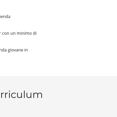
zienda
r con un minimo di
enda giovane in
urriculum