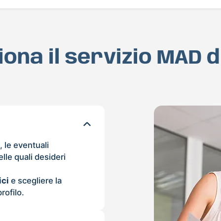
ona il servizio MAD di
o, le eventuali
lle quali desideri
ici
e scegliere la
rofilo.