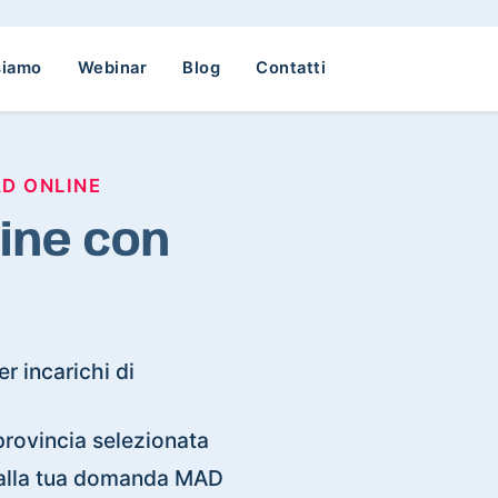
siamo
Webinar
Blog
Contatti
AD ONLINE
line con
r incarichi di
 provincia selezionata
ti alla tua domanda MAD