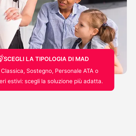
SCEGLI LA TIPOLOGIA DI MAD
Classica, Sostegno, Personale ATA o
ri estivi: scegli la soluzione più adatta.