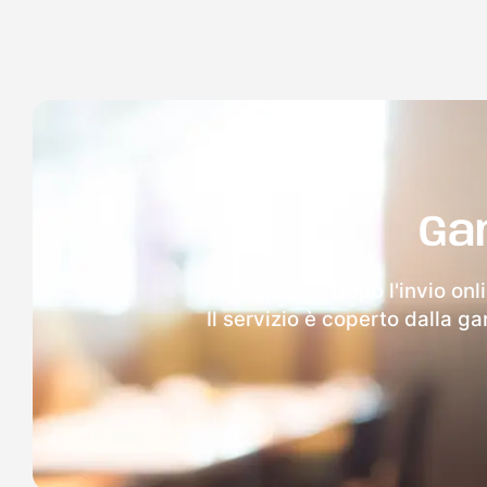
Ga
Dopo l'invio onl
Il servizio è coperto dalla g