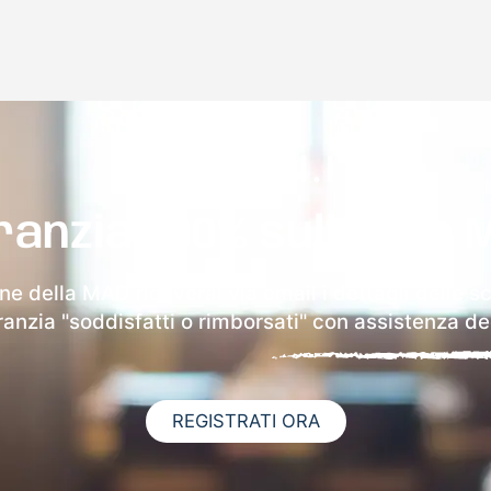
ranzia 100% sulla tua 
ine della MAD riceverai via email i dettagli delle s
aranzia "soddisfatti o rimborsati" con assistenza ded
REGISTRATI ORA