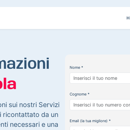
H
mazioni
Nome *
la
Cognome *
oni sui nostri Servizi
 ricontattato da un
Email (la tua migliore) *
enti necessari e una