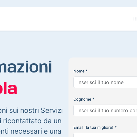
H
mazioni
Nome *
la
Cognome *
oni sui nostri Servizi
 ricontattato da un
Email (la tua migliore) *
enti necessari e una