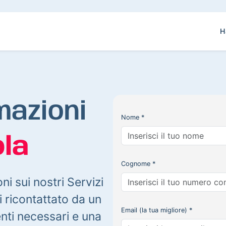
H
mazioni
Nome *
la
Cognome *
oni sui nostri Servizi
 ricontattato da un
Email (la tua migliore) *
enti necessari e una