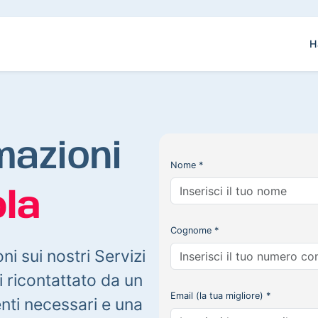
H
mazioni
Nome *
la
Cognome *
oni sui nostri Servizi
 ricontattato da un
Email (la tua migliore) *
enti necessari e una