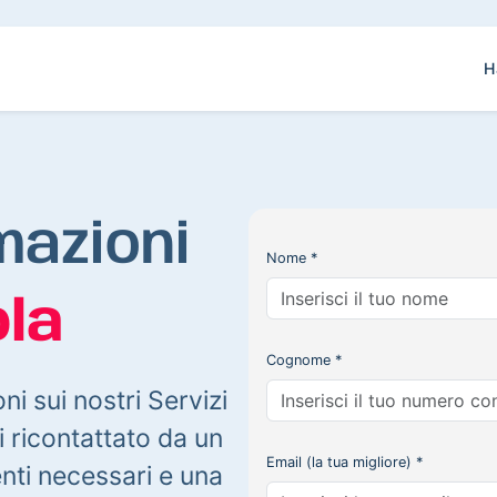
H
mazioni
Nome *
la
Cognome *
oni sui nostri Servizi
 ricontattato da un
Email (la tua migliore) *
enti necessari e una