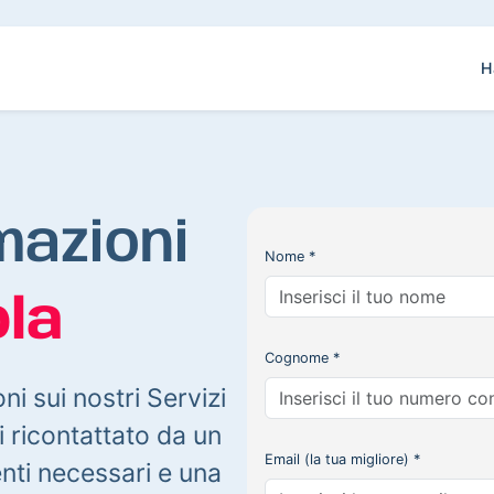
H
mazioni
Nome *
la
Cognome *
oni sui nostri Servizi
 ricontattato da un
Email (la tua migliore) *
enti necessari e una