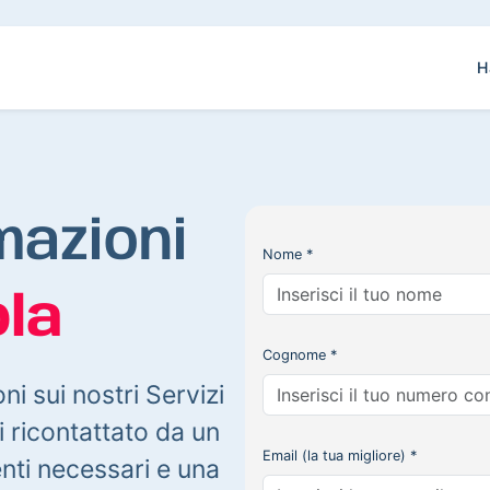
H
mazioni
Nome *
la
Cognome *
oni sui nostri Servizi
 ricontattato da un
Email (la tua migliore) *
enti necessari e una