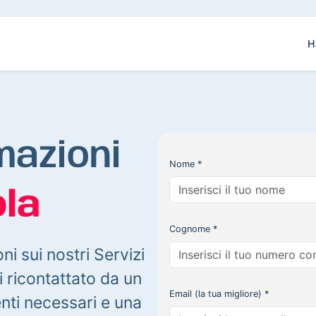
H
mazioni
Nome *
la
Cognome *
oni sui nostri Servizi
 ricontattato da un
Email (la tua migliore) *
enti necessari e una