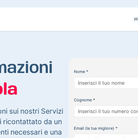
H
mazioni
Nome *
la
Cognome *
oni sui nostri Servizi
 ricontattato da un
Email (la tua migliore) *
enti necessari e una