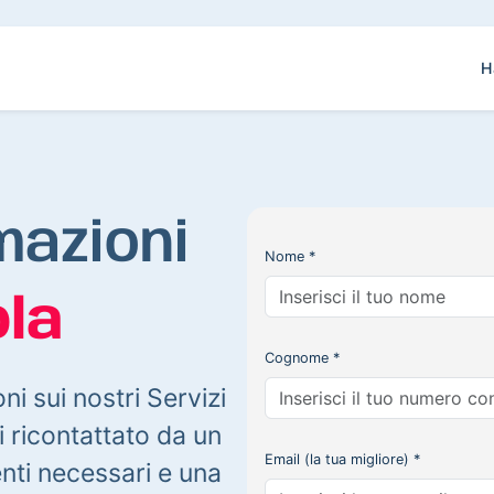
H
mazioni
Nome *
la
Cognome *
oni sui nostri Servizi
 ricontattato da un
Email (la tua migliore) *
enti necessari e una