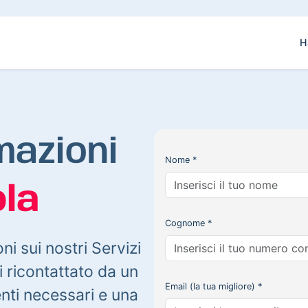
H
mazioni
Nome *
la
Cognome *
oni sui nostri Servizi
 ricontattato da un
Email (la tua migliore) *
enti necessari e una