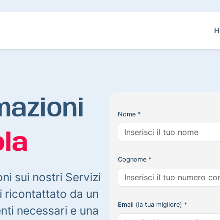
H
mazioni
Nome *
la
Cognome *
oni sui nostri Servizi
 ricontattato da un
Email (la tua migliore) *
enti necessari e una