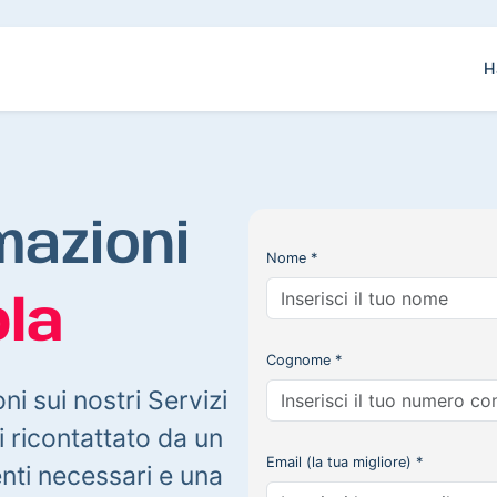
H
mazioni
Nome *
la
Cognome *
oni sui nostri Servizi
 ricontattato da un
Email (la tua migliore) *
enti necessari e una