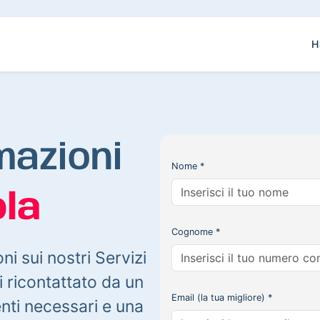
H
mazioni
Nome *
la
Cognome *
oni sui nostri Servizi
 ricontattato da un
Email (la tua migliore) *
enti necessari e una