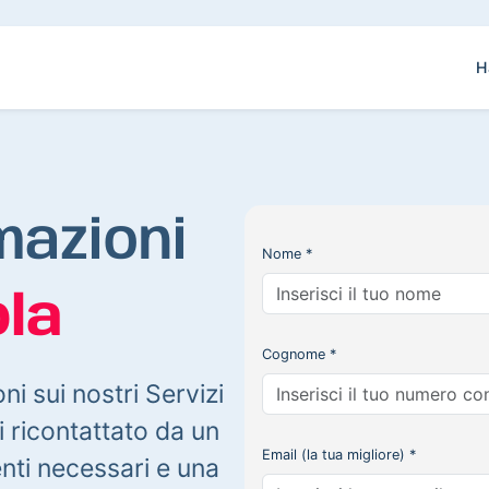
H
mazioni
Nome *
la
Cognome *
oni sui nostri Servizi
 ricontattato da un
Email (la tua migliore) *
enti necessari e una