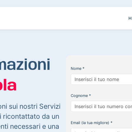
H
mazioni
Nome *
la
Cognome *
oni sui nostri Servizi
 ricontattato da un
Email (la tua migliore) *
enti necessari e una