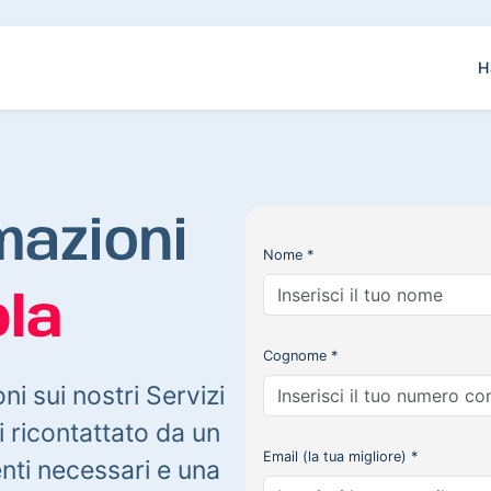
H
mazioni
Nome *
la
Cognome *
oni sui nostri Servizi
 ricontattato da un
Email (la tua migliore) *
enti necessari e una