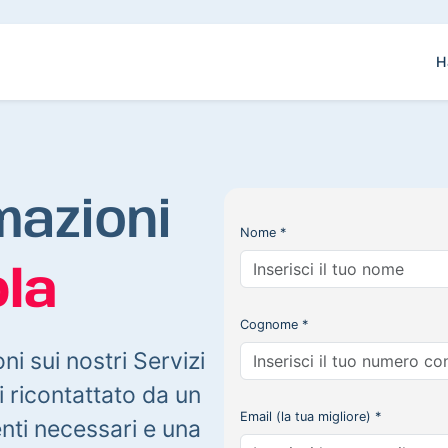
H
mazioni
Nome *
la
Cognome *
oni sui nostri Servizi
 ricontattato da un
Email (la tua migliore) *
enti necessari e una