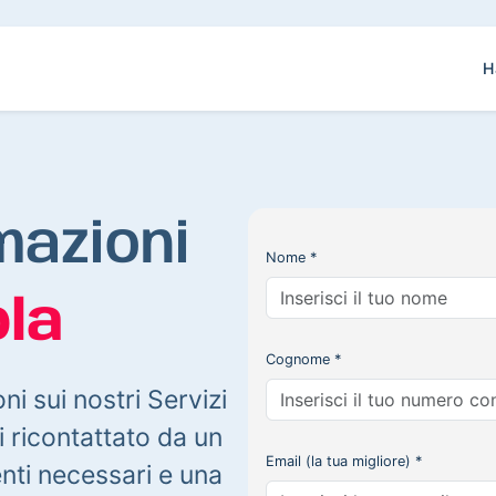
H
mazioni
Nome *
la
Cognome *
oni sui nostri Servizi
 ricontattato da un
Email (la tua migliore) *
enti necessari e una