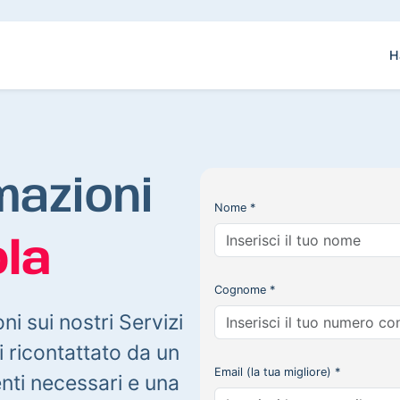
H
mazioni
Nome *
la
Cognome *
oni sui nostri Servizi
 ricontattato da un
Email (la tua migliore) *
enti necessari e una