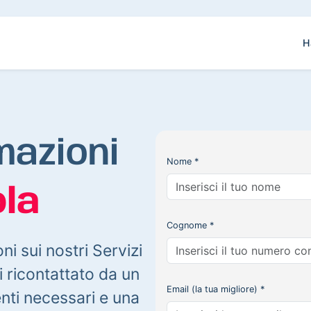
H
mazioni
Nome *
la
Cognome *
oni sui nostri Servizi
 ricontattato da un
Email (la tua migliore) *
enti necessari e una