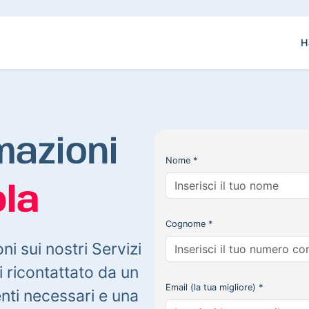
H
mazioni
Nome *
la
Cognome *
oni sui nostri Servizi
 ricontattato da un
Email (la tua migliore) *
enti necessari e una