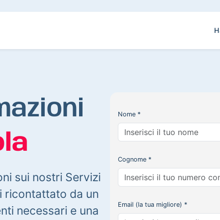
H
mazioni
Nome *
la
Cognome *
oni sui nostri Servizi
 ricontattato da un
Email (la tua migliore) *
enti necessari e una