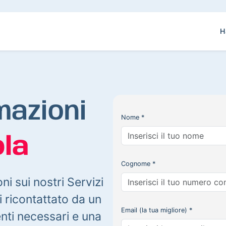
H
mazioni
Nome *
la
Cognome *
oni sui nostri Servizi
 ricontattato da un
Email (la tua migliore) *
enti necessari e una