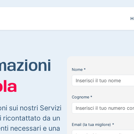
H
mazioni
Nome *
la
Cognome *
oni sui nostri Servizi
 ricontattato da un
Email (la tua migliore) *
enti necessari e una