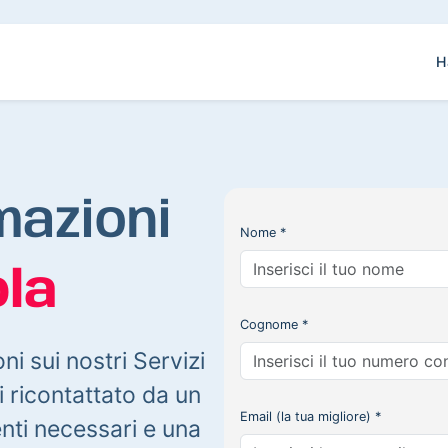
H
mazioni
Nome *
la
Cognome *
oni sui nostri Servizi
 ricontattato da un
Email (la tua migliore) *
enti necessari e una