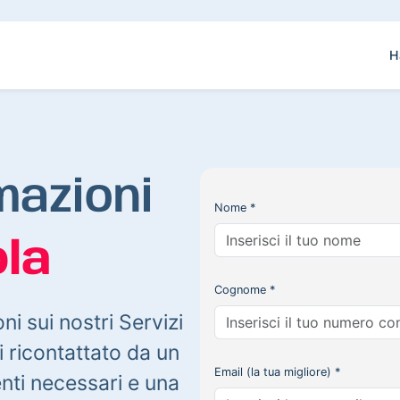
H
mazioni
Nome *
la
Cognome *
oni sui nostri Servizi
 ricontattato da un
Email (la tua migliore) *
enti necessari e una