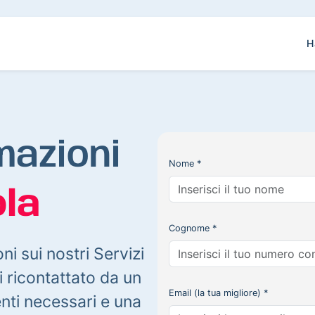
H
mazioni
Nome *
la
Cognome *
oni sui nostri Servizi
 ricontattato da un
Email (la tua migliore) *
enti necessari e una