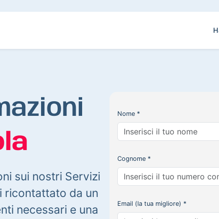
H
mazioni
Nome *
la
Cognome *
oni sui nostri Servizi
 ricontattato da un
Email (la tua migliore) *
enti necessari e una