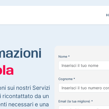
H
mazioni
Nome *
la
Cognome *
oni sui nostri Servizi
 ricontattato da un
Email (la tua migliore) *
enti necessari e una