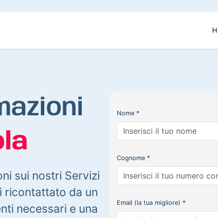
H
mazioni
Nome *
la
Cognome *
oni sui nostri Servizi
 ricontattato da un
Email (la tua migliore) *
enti necessari e una