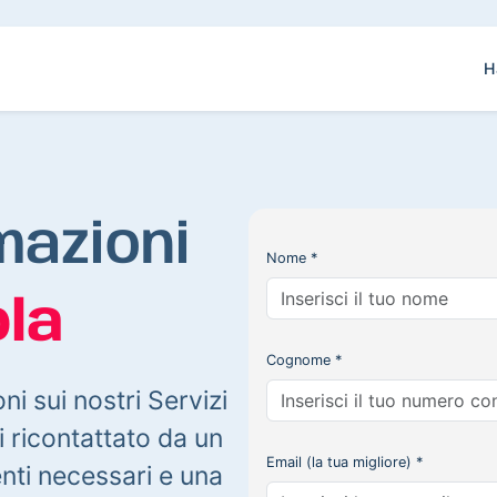
H
mazioni
Nome *
la
Cognome *
oni sui nostri Servizi
 ricontattato da un
Email (la tua migliore) *
enti necessari e una