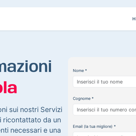
H
mazioni
Nome *
la
Cognome *
oni sui nostri Servizi
 ricontattato da un
Email (la tua migliore) *
enti necessari e una