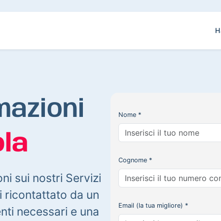
H
mazioni
Nome *
la
Cognome *
oni sui nostri Servizi
 ricontattato da un
Email (la tua migliore) *
enti necessari e una