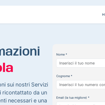
H
mazioni
Nome *
la
Cognome *
oni sui nostri Servizi
 ricontattato da un
Email (la tua migliore) *
enti necessari e una