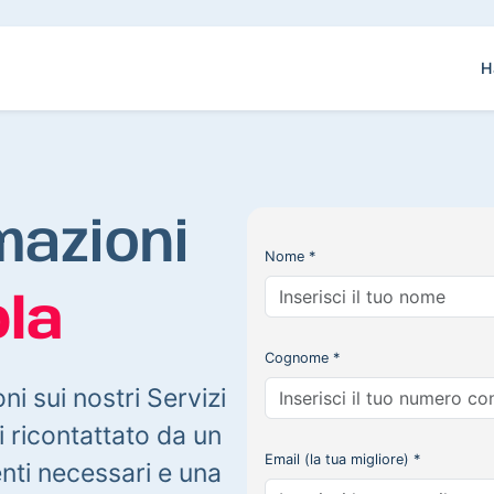
H
mazioni
Nome *
la
Cognome *
oni sui nostri Servizi
 ricontattato da un
Email (la tua migliore) *
enti necessari e una