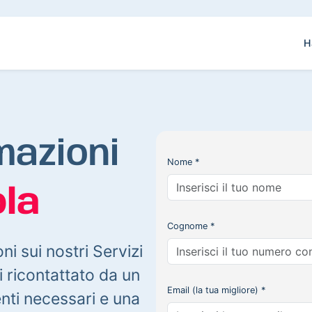
H
mazioni
Nome *
la
Cognome *
oni sui nostri Servizi
 ricontattato da un
Email (la tua migliore) *
enti necessari e una