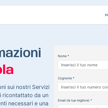
H
mazioni
Nome *
la
Cognome *
oni sui nostri Servizi
 ricontattato da un
Email (la tua migliore) *
enti necessari e una