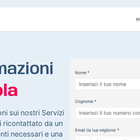
H
mazioni
Nome *
la
Cognome *
oni sui nostri Servizi
 ricontattato da un
Email (la tua migliore) *
enti necessari e una