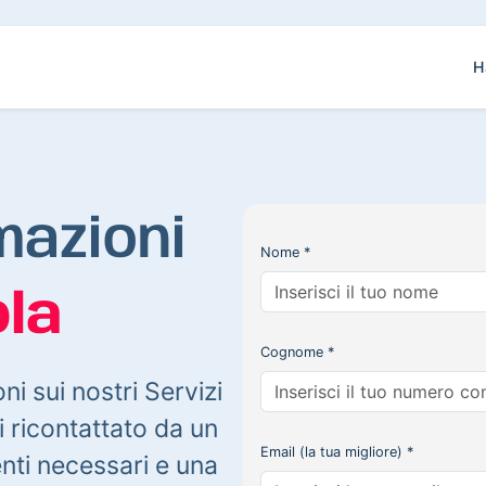
H
mazioni
Nome *
la
Cognome *
oni sui nostri Servizi
 ricontattato da un
Email (la tua migliore) *
enti necessari e una