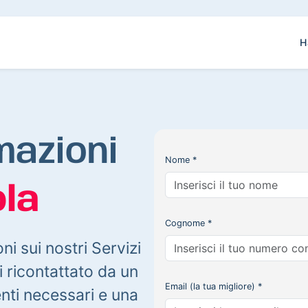
H
mazioni
Nome *
la
Cognome *
oni sui nostri Servizi
 ricontattato da un
Email (la tua migliore) *
enti necessari e una