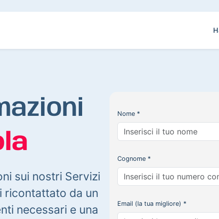
H
mazioni
Nome *
la
Cognome *
oni sui nostri Servizi
 ricontattato da un
Email (la tua migliore) *
enti necessari e una