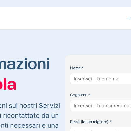
H
mazioni
Nome *
la
Cognome *
oni sui nostri Servizi
 ricontattato da un
Email (la tua migliore) *
enti necessari e una