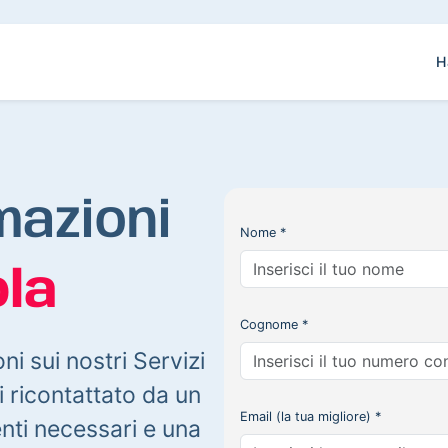
H
mazioni
Nome *
la
Cognome *
oni sui nostri Servizi
 ricontattato da un
Email (la tua migliore) *
enti necessari e una