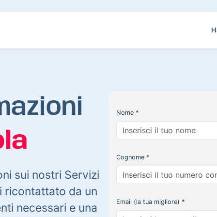
H
mazioni
Nome *
la
Cognome *
oni sui nostri Servizi
 ricontattato da un
Email (la tua migliore) *
enti necessari e una